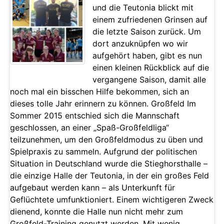
und die Teutonia blickt mit
einem zufriedenen Grinsen auf
die letzte Saison zurück. Um
dort anzuknüpfen wo wir
aufgehört haben, gibt es nun
einen kleinen Rückblick auf die
vergangene Saison, damit alle
noch mal ein bisschen Hilfe bekommen, sich an
dieses tolle Jahr erinnern zu können. Großfeld Im
Sommer 2015 entschied sich die Mannschaft
geschlossen, an einer „Spaß-Großfeldliga“
teilzunehmen, um den Großfeldmodus zu üben und
Spielpraxis zu sammeln. Aufgrund der politischen
Situation in Deutschland wurde die Stieghorsthalle –
die einzige Halle der Teutonia, in der ein großes Feld
aufgebaut werden kann – als Unterkunft für
Geflüchtete umfunktioniert. Einem wichtigeren Zweck
dienend, konnte die Halle nun nicht mehr zum
Großfeld-Training genutzt werden. Mit wenig