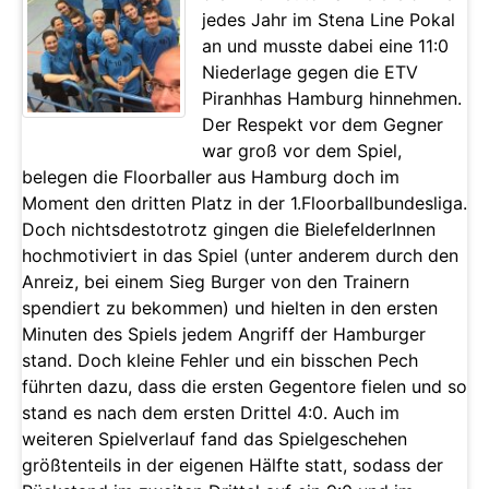
jedes Jahr im Stena Line Pokal
an und musste dabei eine 11:0
Niederlage gegen die ETV
Piranhhas Hamburg hinnehmen.
Der Respekt vor dem Gegner
war groß vor dem Spiel,
belegen die Floorballer aus Hamburg doch im
Moment den dritten Platz in der 1.Floorballbundesliga.
Doch nichtsdestotrotz gingen die BielefelderInnen
hochmotiviert in das Spiel (unter anderem durch den
Anreiz, bei einem Sieg Burger von den Trainern
spendiert zu bekommen) und hielten in den ersten
Minuten des Spiels jedem Angriff der Hamburger
stand. Doch kleine Fehler und ein bisschen Pech
führten dazu, dass die ersten Gegentore fielen und so
stand es nach dem ersten Drittel 4:0. Auch im
weiteren Spielverlauf fand das Spielgeschehen
größtenteils in der eigenen Hälfte statt, sodass der