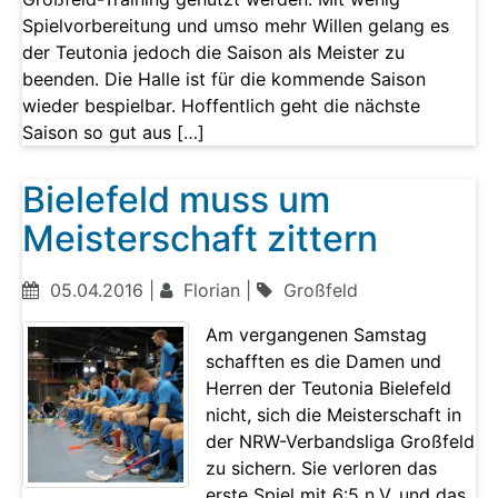
Spielvorbereitung und umso mehr Willen gelang es
der Teutonia jedoch die Saison als Meister zu
beenden. Die Halle ist für die kommende Saison
wieder bespielbar. Hoffentlich geht die nächste
Saison so gut aus […]
Bielefeld muss um
Meisterschaft zittern
05.04.2016 |
Florian |
Großfeld
Am vergangenen Samstag
schafften es die Damen und
Herren der Teutonia Bielefeld
nicht, sich die Meisterschaft in
der NRW-Verbandsliga Großfeld
zu sichern. Sie verloren das
erste Spiel mit 6:5 n.V. und das