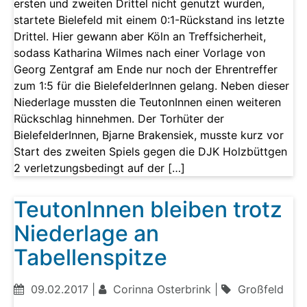
ersten und zweiten Drittel nicht genutzt wurden,
startete Bielefeld mit einem 0:1-Rückstand ins letzte
Drittel. Hier gewann aber Köln an Treffsicherheit,
sodass Katharina Wilmes nach einer Vorlage von
Georg Zentgraf am Ende nur noch der Ehrentreffer
zum 1:5 für die BielefelderInnen gelang. Neben dieser
Niederlage mussten die TeutonInnen einen weiteren
Rückschlag hinnehmen. Der Torhüter der
BielefelderInnen, Bjarne Brakensiek, musste kurz vor
Start des zweiten Spiels gegen die DJK Holzbüttgen
2 verletzungsbedingt auf der […]
TeutonInnen bleiben trotz
Niederlage an
Tabellenspitze
09.02.2017 |
Corinna Osterbrink |
Großfeld