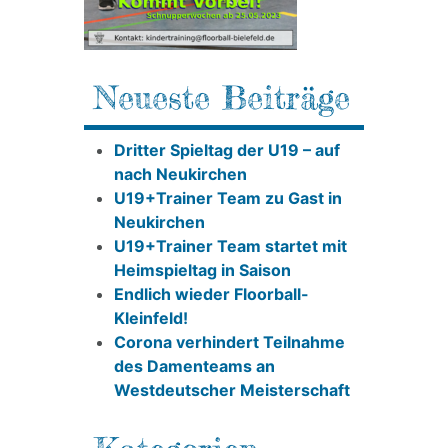
Neueste Beiträge
Dritter Spieltag der U19 – auf
nach Neukirchen
U19+Trainer Team zu Gast in
Neukirchen
U19+Trainer Team startet mit
Heimspieltag in Saison
Endlich wieder Floorball-
Kleinfeld!
Corona verhindert Teilnahme
des Damenteams an
Westdeutscher Meisterschaft