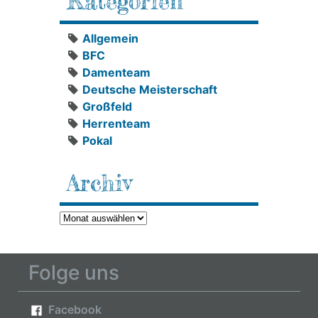
Kategorien
Allgemein
BFC
Damenteam
Deutsche Meisterschaft
Großfeld
Herrenteam
Pokal
Archiv
Archiv
Folge uns
Facebook