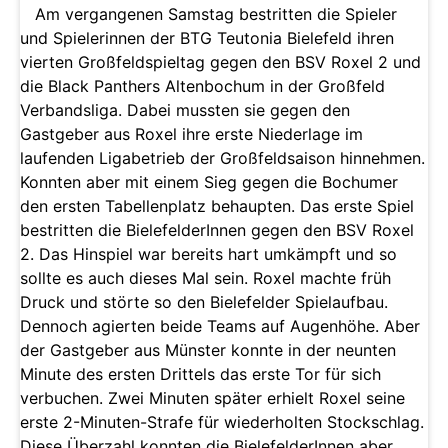
Am vergangenen Samstag bestritten die Spieler
und Spielerinnen der BTG Teutonia Bielefeld ihren
vierten Großfeldspieltag gegen den BSV Roxel 2 und
die Black Panthers Altenbochum in der Großfeld
Verbandsliga. Dabei mussten sie gegen den
Gastgeber aus Roxel ihre erste Niederlage im
laufenden Ligabetrieb der Großfeldsaison hinnehmen.
Konnten aber mit einem Sieg gegen die Bochumer
den ersten Tabellenplatz behaupten. Das erste Spiel
bestritten die BielefelderInnen gegen den BSV Roxel
2. Das Hinspiel war bereits hart umkämpft und so
sollte es auch dieses Mal sein. Roxel machte früh
Druck und störte so den Bielefelder Spielaufbau.
Dennoch agierten beide Teams auf Augenhöhe. Aber
der Gastgeber aus Münster konnte in der neunten
Minute des ersten Drittels das erste Tor für sich
verbuchen. Zwei Minuten später erhielt Roxel seine
erste 2-Minuten-Strafe für wiederholten Stockschlag.
Diese Überzahl konnten die BielefelderInnen aber