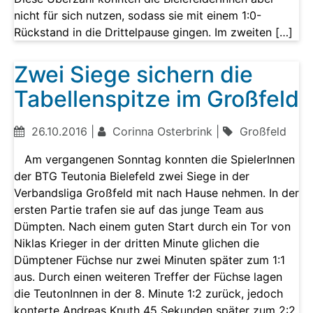
nicht für sich nutzen, sodass sie mit einem 1:0-
Rückstand in die Drittelpause gingen. Im zweiten […]
Zwei Siege sichern die
Tabellenspitze im Großfeld
26.10.2016 |
Corinna Osterbrink |
Großfeld
Am vergangenen Sonntag konnten die SpielerInnen
der BTG Teutonia Bielefeld zwei Siege in der
Verbandsliga Großfeld mit nach Hause nehmen. In der
ersten Partie trafen sie auf das junge Team aus
Dümpten. Nach einem guten Start durch ein Tor von
Niklas Krieger in der dritten Minute glichen die
Dümptener Füchse nur zwei Minuten später zum 1:1
aus. Durch einen weiteren Treffer der Füchse lagen
die TeutonInnen in der 8. Minute 1:2 zurück, jedoch
konterte Andreas Knuth 45 Sekunden später zum 2:2.