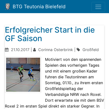
BTG Teutonia Bielefeld
Erfolgreicher Start in die
GF Saison
21.10.2017 |
Corinna Osterbrink |
Großfeld
Motiviert von den spannenden
Spielen des vorherigen Tages
und mit einem großen Kader
fuhren die TeutonInnen am
Sonntag, 01.10., zu ihrem ersten
Großfeldspieltag der
Verbandsliga NRW nach Roxel.
Dort erwartete sie mit dem BSV
Roxel 2 im ersten Spiel direkt ein starker Gegner. In