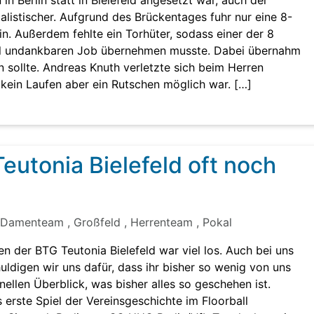
in Berlin statt in Bielefeld angesetzt war, auch der
listischer. Aufgrund des Brückentages fuhr nur eine 8-
in. Außerdem fehlte ein Torhüter, sodass einer der 8
al undankbaren Job übernehmen musste. Dabei übernahm
n sollte. Andreas Knuth verletzte sich beim Herren
 kein Laufen aber ein Rutschen möglich war. […]
Teutonia Bielefeld oft noch
amenteam , Großfeld , Herrenteam , Pokal
en der BTG Teutonia Bielefeld war viel los. Auch bei uns
huldigen wir uns dafür, dass ihr bisher so wenig von uns
ellen Überblick, was bisher alles so geschehen ist.
erste Spiel der Vereinsgeschichte im Floorball