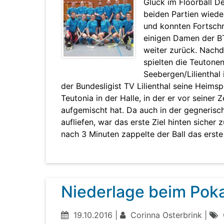
Glück im Floorball D
beiden Partien wiede
und konnten Fortschri
einigen Damen der BT
weiter zurück. Nachde
spielten die Teutone
Seebergen/Lilienthal 
der Bundesligist TV Lilienthal seine Heimsp
Teutonia in der Halle, in der er vor seiner 
aufgemischt hat. Da auch in der gegnerisc
aufliefen, war das erste Ziel hinten siche
nach 3 Minuten zappelte der Ball das erste
Niederlage beim Poka
19.10.2016 |
Corinna Osterbrink |
G