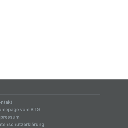
ntakt
omepage vom BTG
mpressum
tenschutzerklärung