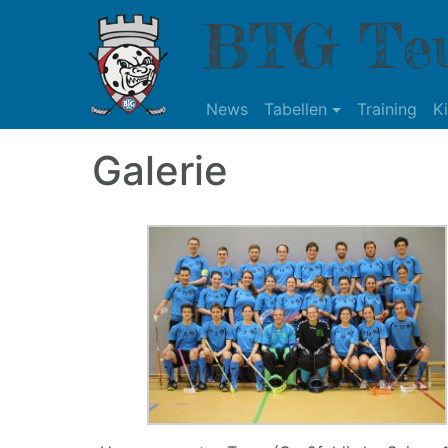
BTG Teu
News
Tabellen
Training
K
Galerie