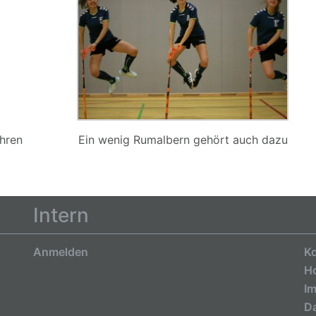
ihren
Ein wenig Rumalbern gehört auch dazu
Intern
Anmelden
Ko
H
I
Da