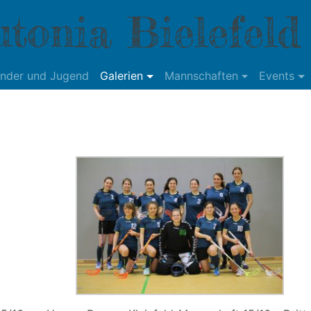
tonia Bielefeld
inder und Jugend
Galerien
Mannschaften
Events