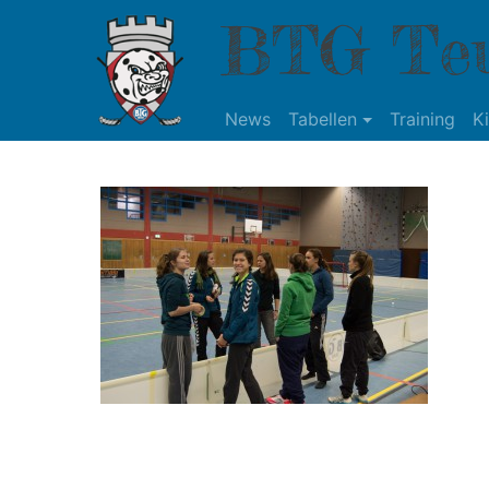
BTG Teu
News
Tabellen
Training
K