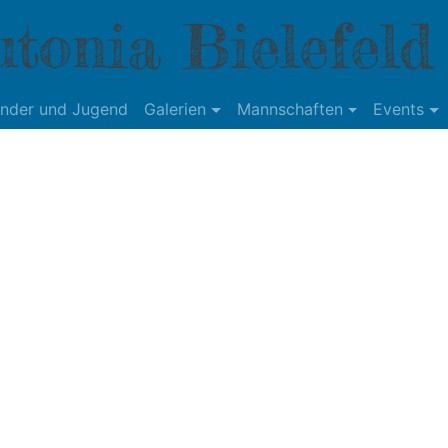
tonia Bielefeld
inder und Jugend
Galerien
Mannschaften
Events