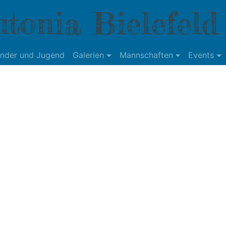
tonia Bielefeld
inder und Jugend
Galerien
Mannschaften
Events