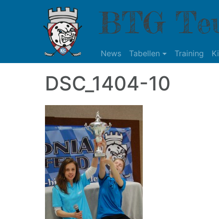
BTG Teu
News
Tabellen
Training
K
DSC_1404-10