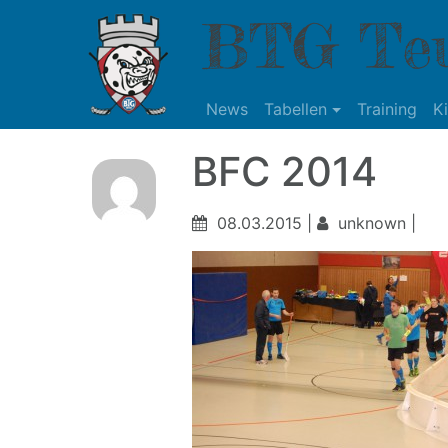
BTG Teu
News
Tabellen
Training
K
BFC 2014
08.03.2015 |
unknown |