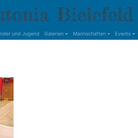
tonia Bielefeld
inder und Jugend
Galerien
Mannschaften
Events