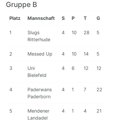
Gruppe B
Platz
Mannschaft
S
P
T
G
1
Slugs
4
10
28
5
Ritterhude
2
Messed Up
4
10
14
5
3
Uni
4
6
12
12
Bielefeld
4
Paderwans
4
1
7
22
Paderborn
5
Mendener
4
1
4
21
Landadel