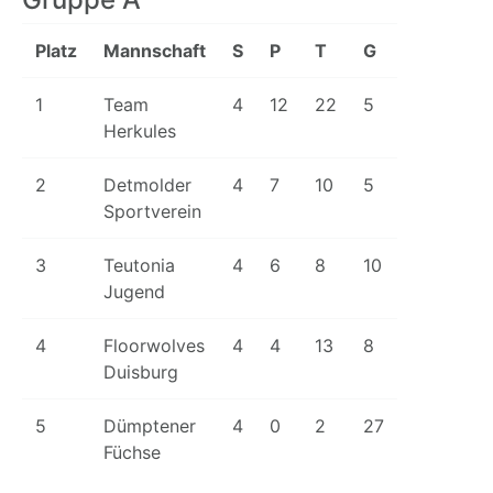
Platz
Mannschaft
S
P
T
G
1
Team
4
12
22
5
Herkules
2
Detmolder
4
7
10
5
Sportverein
3
Teutonia
4
6
8
10
Jugend
4
Floorwolves
4
4
13
8
Duisburg
5
Dümptener
4
0
2
27
Füchse