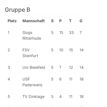
Gruppe B
Platz
Mannschaft
S
P
T
G
1
Slugs
5
15
33
7
Ritterhude
2
FSV
5
10
15
14
Steinfurt
3
Uni Bielefeld
5
7
12
14
4
USF
5
6
11
18
Paderwans
5
TV Dinklage
5
4
11
18