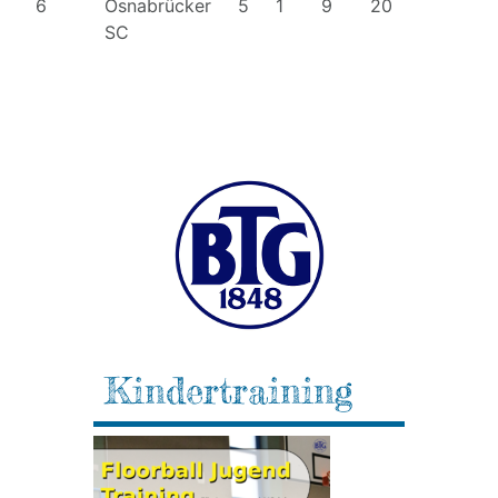
6
Osnabrücker
5
1
9
20
SC
Kindertraining