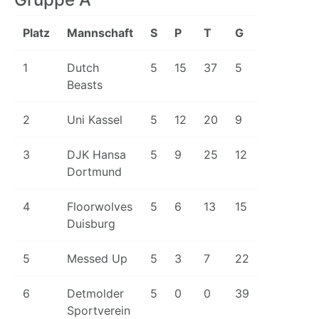
Platz
Mannschaft
S
P
T
G
1
Dutch
5
15
37
5
Beasts
2
Uni Kassel
5
12
20
9
3
DJK Hansa
5
9
25
12
Dortmund
4
Floorwolves
5
6
13
15
Duisburg
5
Messed Up
5
3
7
22
6
Detmolder
5
0
0
39
Sportverein