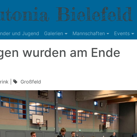
tonia Bielefeld
inder und Jugend
Galerien
Mannschaften
Events
ngen wurden am Ende
rink |
Großfeld