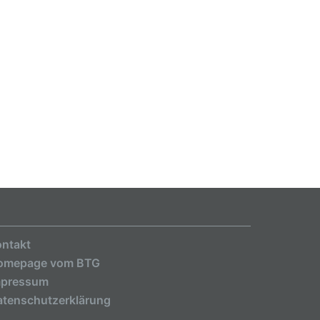
ntakt
omepage vom BTG
mpressum
tenschutzerklärung