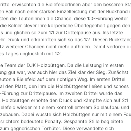
rittel erwischten die BielefelderInnen aber den besseren St
n Ball nach einer starken Einzelleistung mit der Rückhand 
ten die TeutonInnen die Chance, diese 1:0-Führung weiter
die Kölner clever Ihre körperliche Überlegenheit gegen den
und glichen so zum 1:1 zur Drittelpause aus. Ins letzte
mehr Druck und erkämpften sich so das 1:2. Diesen Rückstan
tz weiterer Chancen nicht mehr aufholen. Damit verloren d
es Tages unglücklich mit 1:2.
tte Team der DJK Holzbüttgen. Da die Leistung im ersten
ng gut war, war auch hier das Ziel klar der Sieg. Zunächst
utonia Bielefeld auf dem richtigen Weg. Im ersten Drittel
al den Platz, den ihm die Holzbüttgener ließen und schoss
0-Führung zur Drittelpause. Im zweiten Drittel wurde das
r. Holzbüttgen erhöhte den Druck und kämpfte sich auf 2:1
Bielefeld wieder mit einem kontrollierterem Spielaufbau und
szubauen. Dabei wusste sich Holzbüttgen nur mit einem Fou
srichters bedeutete Penalty. Gespannte Stille begleitete
zum gegnerischen Torhüter. Diese verwandelte sich