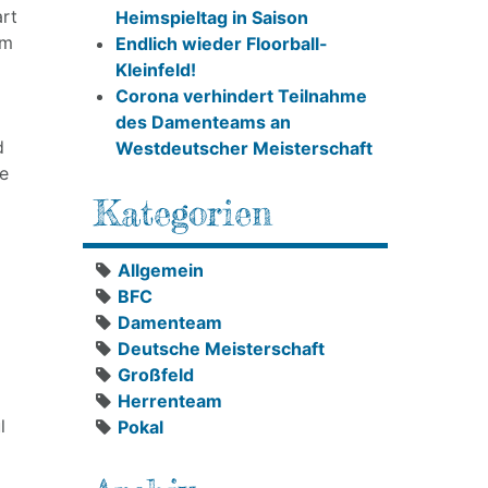
art
Heimspieltag in Saison
im
Endlich wieder Floorball-
Kleinfeld!
Corona verhindert Teilnahme
des Damenteams an
d
Westdeutscher Meisterschaft
ie
Kategorien
Allgemein
BFC
Damenteam
Deutsche Meisterschaft
Großfeld
Herrenteam
l
Pokal