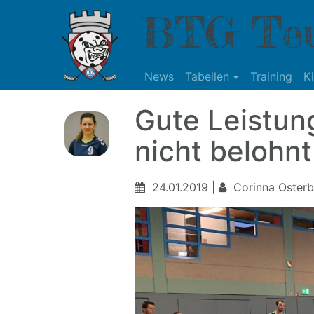
BTG Teu
News
Tabellen
Training
K
Gute Leistu
nicht belohnt
24.01.2019 |
Corinna Osterb