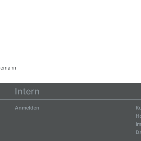
unemann
Intern
Anmelden
Ko
H
I
Da