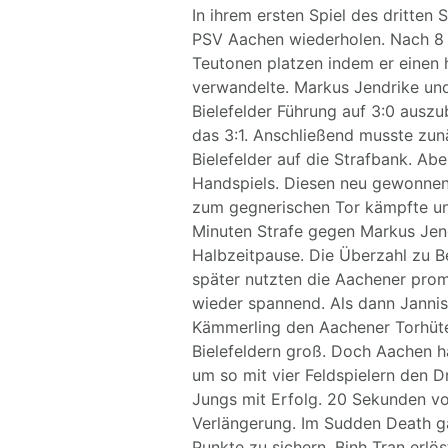
In ihrem ersten Spiel des dritten
PSV Aachen wiederholen. Nach 8 M
Teutonen platzen indem er einen h
verwandelte. Markus Jendrike und
Bielefelder Führung auf 3:0 ausz
das 3:1. Anschließend musste zun
Bielefelder auf die Strafbank. Ab
Handspiels. Diesen neu gewonnenen
zum gegnerischen Tor kämpfte und
Minuten Strafe gegen Markus Jend
Halbzeitpause. Die Überzahl zu B
später nutzten die Aachener prom
wieder spannend. Als dann Janni
Kämmerling den Aachener Torhüter
Bielefeldern groß. Doch Aachen h
um so mit vier Feldspielern den 
Jungs mit Erfolg. 20 Sekunden vor
Verlängerung. Im Sudden Death ga
Punkte zu sichern. Binh Tran erlö