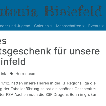
tonia Bielefeld
inder und Jugend
Galerien
Mannschaften
Events
es
sgeschenk für unsere
infeld
ink |
Herrenteam
7.12. hatten unsere Herren in der KF Regionalliga die
ung der Tabellenführung selbst ein schönes Geschenk zu
der PSV Aachen noch die SSF Dragons Bonn in großer