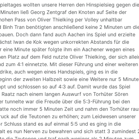
 Spieltages wollten unsere Herren den Hinspielsieg gegen di
inuten ließ Georg Zentgraf den Knoten auf Seite der
ohen Pass von Oliver Thielking per Volley unhaltbar
 Binh Tran benötigten anschließend keine 2 Minuten um di
ubauen. Doch dann fand auch Aachen ins Spiel und erzielte
ächst Iwan de Kok wegen unkorrekten Abstands für die
er eine Minute später folgte ihm ein Aachener wegen eines
 Platz auf dem Feld nutzte Oliver Thielking, der sich allei
 zum 4:1 einnetzte. Mit dieser Führung und einer weiteren
rike, auch wegen eines Handspiels, ging es in die
eginn der zweiten Halbzeit sowie eine Weitere nur 5 Minut
pt und schlossen so auf 4:3 auf. Damit wurde das Spiel
s Raatz nach einem langen Auswurf von Torhüter Sören
 tunnelte war die Freude über die 5:3-Führung bei den
atte noch immer 5 Minuten Zeit und nahm den Torhüter rau
Druck auf die Teutonen zu erhöhen; zum Leidwesen unserer
 Schluss stand es auf einmal 5:5 und es ging in die
lt es nun Nerven zu bewahren und sich statt 3 zumindest 
ste die Teutonen und traf nach weniger als 2 Minuten zum