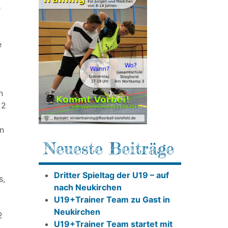
e
e
n
 2
en
Neueste Beiträge
Dritter Spieltag der U19 – auf
s,
nach Neukirchen
U19+Trainer Team zu Gast in
Neukirchen
2
U19+Trainer Team startet mit