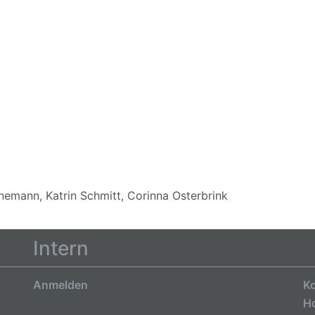
nemann, Katrin Schmitt, Corinna Osterbrink
Intern
Anmelden
Ko
H