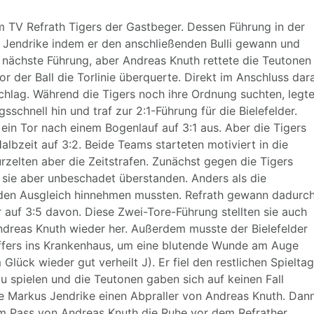
m TV Refrath Tigers der Gastbeger. Dessen Führung in der
s Jendrike indem er den anschließenden Bulli gewann und
e nächste Führung, aber Andreas Knuth rettete die Teutonen
r der Ball die Torlinie überquerte. Direkt im Anschluss dar
hlag. Während die Tigers noch ihre Ordnung suchten, legt
schnell hin und traf zur 2:1-Führung für die Bielefelder.
ein Tor nach einem Bogenlauf auf 3:1 aus. Aber die Tigers
albzeit auf 3:2. Beide Teams starteten motiviert in die
rzelten aber die Zeitstrafen. Zunächst gegen die Tigers
sie aber unbeschadet überstanden. Anders als die
ahl den Ausgleich hinnehmen mussten. Refrath gewann dadurc
 auf 3:5 davon. Diese Zwei-Tore-Führung stellten sie auch
dreas Knuth wieder her. Außerdem musste der Bielefelder
ffers ins Krankenhaus, um eine blutende Wunde am Auge
 Glück wieder gut verheilt J). Er fiel den restlichen Spieltag
u spielen und die Teutonen gaben sich auf keinen Fall
e Markus Jendrike einen Abpraller von Andreas Knuth. Dan
em Pass von Andreas Knuth die Ruhe vor dem Refrather