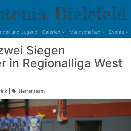
tonia Bielefeld
inder und Jugend
Galerien
Mannschaften
Events
zwei Siegen
r in Regionalliga West
ink |
Herrenteam