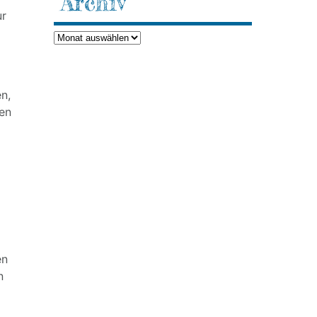
Archiv
ur
Archiv
n,
nen
en
n