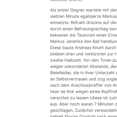
Als erster Gegner wartete mit de
siebten Minute egalisierte Marku
einnetzte. Refrath drückte auf di
durch einen Befreiungsschlag bevo
bekamen die Teutonen einen Einsc
Markus Jendrike den Ball handlungs
Diese baute Andreas Knuth durch 
blieben dran und verkürzten zur H
zweite Halbzeit. Vor den Toren pu
wegen unkorrekten Abstands, die 
Bielefelder, die in ihrer Unterz
an Selbstvertrauen und zog sogar
nach dem Anschlusstreffer von An
Iwan de Kok wegen eines Kopftre
verarzten zu lassen (diese ist zum
aus. Aber noch waren 7 Minuten z
geschlagen. Zunächst verwandelt
behielt Florian Dürdoth nach ein