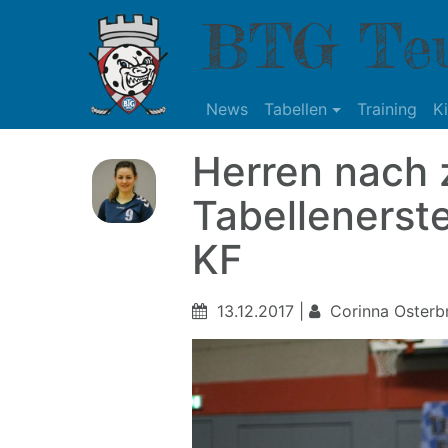
BTG Teu
News
Tabellen
Training
K
Herren nach 
Tabellenerste
KF
13.12.2017 |
Corinna Osterbr