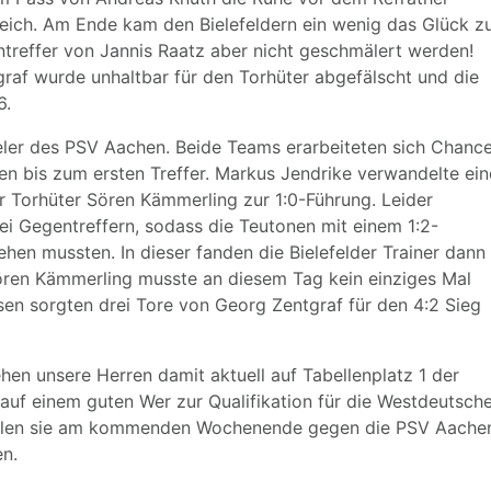
leich. Am Ende kam den Bielefeldern ein wenig das Glück z
sontreffer von Jannis Raatz aber nicht geschmälert werden!
raf wurde unhaltbar für den Torhüter abgefälscht und die
6.
ler des PSV Aachen. Beide Teams erarbeiteten sich Chance
en bis zum ersten Treffer. Markus Jendrike verwandelte ei
r Torhüter Sören Kämmerling zur 1:0-Führung. Leider
i Gegentreffern, sodass die Teutonen mit einem 1:2-
hen mussten. In dieser fanden die Bielefelder Trainer dann
ören Kämmerling musste an diesem Tag kein einziges Mal
ssen sorgten drei Tore von Georg Zentgraf für den 4:2 Sieg
hen unsere Herren damit aktuell auf Tabellenplatz 1 der
 auf einem guten Wer zur Qualifikation für die Westdeutsch
wollen sie am kommenden Wochenende gegen die PSV Aache
n.