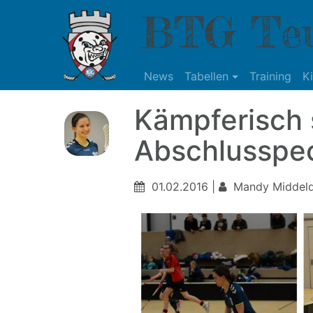
BTG Teu
News
Tabellen
Training
K
Kämpferisch s
Abschlusspe
01.02.2016 |
Mandy Middeld