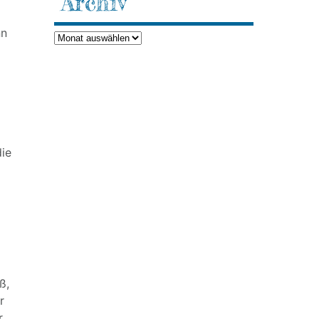
Archiv
nn
Archiv
die
ß,
r
r