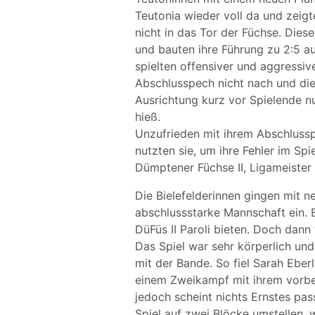
Teutonia wieder voll da und zeig
nicht in das Tor der Füchse. Dies
und bauten ihre Führung zu 2:5 aus
spielten offensiver und aggressiv
Abschlusspech nicht nach und die
Ausrichtung kurz vor Spielende 
hieß.
Unzufrieden mit ihrem Abschlusspe
nutzten sie, um ihre Fehler im Spi
Dümptener Füchse II, Ligameister d
Die Bielefelderinnen gingen mit ne
abschlussstarke Mannschaft ein. B
DüFüs II Paroli bieten. Doch dann 
Das Spiel war sehr körperlich und
mit der Bande. So fiel Sarah Eberl
einem Zweikampf mit ihrem vorbel
jedoch scheint nichts Ernstes pas
Spiel auf zwei Blöcke umstellen,