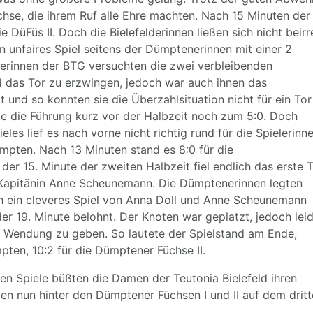
üchse, die ihrem Ruf alle Ehre machten. Nach 15 Minuten der
ie DüFüs II. Doch die Bielefelderinnen ließen sich nicht beirr
 unfaires Spiel seitens der Dümptenerinnen mit einer 2
lerinnen der BTG versuchten die zwei verbleibenden
 das Tor zu erzwingen, jedoch war auch ihnen das
 und so konnten sie die Überzahlsituation nicht für ein Tor
e die Führung kurz vor der Halbzeit noch zum 5:0. Doch
eles lief es nach vorne nicht richtig rund für die Spielerinn
ümpten. Nach 13 Minuten stand es 8:0 für die
der 15. Minute der zweiten Halbzeit fiel endlich das erste 
n Kapitänin Anne Scheunemann. Die Dümptenerinnen legten
h ein cleveres Spiel von Anna Doll und Anne Scheunemann
er 19. Minute belohnt. Der Knoten war geplatzt, jedoch lei
ne Wendung zu geben. So lautete der Spielstand am Ende,
ten, 10:2 für die Dümptener Füchse II.
en Spiele büßten die Damen der Teutonia Bielefeld ihren
gen nun hinter den Dümptener Füchsen I und II auf dem drit