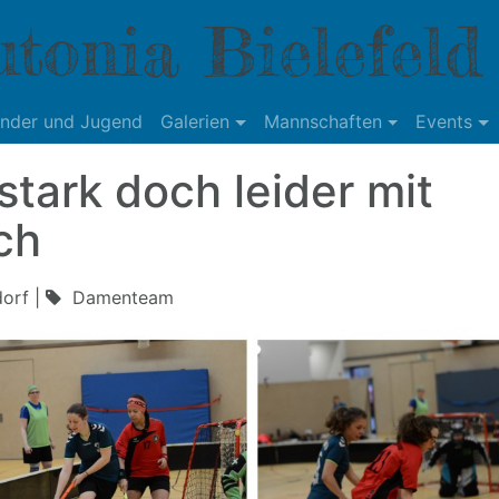
tonia Bielefeld
inder und Jugend
Galerien
Mannschaften
Events
tark doch leider mit
ch
orf |
Damenteam