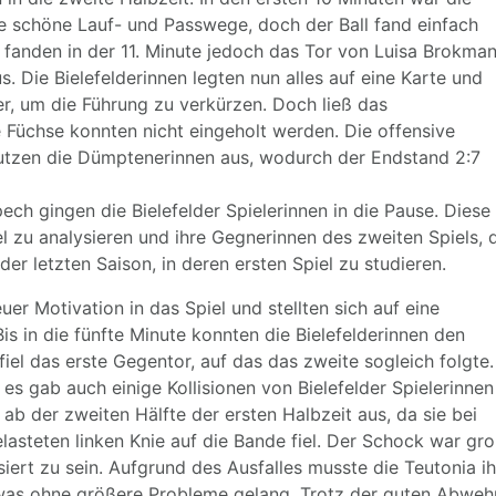
te schöne Lauf- und Passwege, doch der Ball fand einfach
e fanden in der 11. Minute jedoch das Tor von Luisa Brokma
. Die Bielefelderinnen legten nun alles auf eine Karte und
er, um die Führung zu verkürzen. Doch ließ das
 Füchse konnten nicht eingeholt werden. Die offensive
nutzen die Dümptenerinnen aus, wodurch der Endstand 2:7
ch gingen die Bielefelder Spielerinnen in die Pause. Diese
el zu analysieren und ihre Gegnerinnen des zweiten Spiels, 
er letzten Saison, in deren ersten Spiel zu studieren.
uer Motivation in das Spiel und stellten sich auf eine
is in die fünfte Minute konnten die Bielefelderinnen den
fiel das erste Gegentor, auf das das zweite sogleich folgte.
 es gab auch einige Kollisionen von Bielefelder Spielerinnen
 ab der zweiten Hälfte der ersten Halbzeit aus, da sie bei
asteten linken Knie auf die Bande fiel. Der Schock war gro
siert zu sein. Aufgrund des Ausfalles musste die Teutonia ih
 was ohne größere Probleme gelang. Trotz der guten Abweh