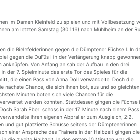
men im Damen Kleinfeld zu spielen und mit Vollbesetzung 
innen am letzten Samstag (30.1.16) nach Mühlheim an der R
ten die Bielefelderinnen gegen die Dümptener Füchse I. In d
Spiel gegen die DüFüs I in der Verlängerung knapp gewonne
n anknüpfen. Von Anfang an sah der Aufbau in den drei
 in der 7. Spielminute das erste Tor des Spieles für die
mitt, die einen Pass von Anna Doll verwandelte. Doch die
e nächste Chance, die sich ihnen bot, aus und so gleichten
ächsten Minuten boten sich viele Chancen für die
t verwertet werden konnten. Stattdessen gingen die Füchse 
. Doch Sarah Eberl schoss in der 17. Minute nach einem Pass
verwandelte ihren eigenen Abpraller zum Ausgleich, 2:2.
en und gut platzierte Schüsse seitens der Dümptenerinnen
ch einer Ansprache des Trainers in der Halbzeit gingen die
in die zweite Halbzeit. In den ersten 10 Minuten war die