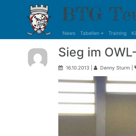
BTG Teu
News
Tabellen
Training
K
Sieg im OWL
16.10.2013 |
Denny Sturm |