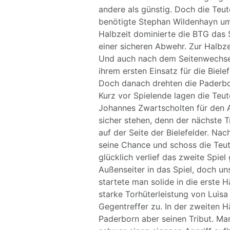
andere als günstig. Doch die Te
benötigte Stephan Wildenhayn um d
Halbzeit dominierte die BTG das
einer sicheren Abwehr. Zur Halbze
Und auch nach dem Seitenwechsel
ihrem ersten Einsatz für die Biele
Doch danach drehten die Paderbor
Kurz vor Spielende lagen die Teu
Johannes Zwartscholten für den A
sicher stehen, denn der nächste T
auf der Seite der Bielefelder. N
seine Chance und schoss die Teu
glücklich verlief das zweite Spie
Außenseiter in das Spiel, doch u
startete man solide in die erste 
starke Torhüterleistung von Luisa
Gegentreffer zu. In der zweiten 
Paderborn aber seinen Tribut. Ma