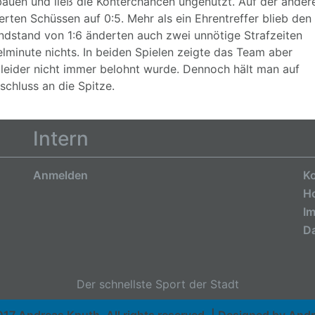
bauen und ließ die Konterchancen ungenutzt. Auf der ander
erten Schüssen auf 0:5. Mehr als ein Ehrentreffer blieb den
Endstand von 1:6 änderten auch zwei unnötige Strafzeiten
ielminute nichts. In beiden Spielen zeigte das Team aber
leider nicht immer belohnt wurde. Dennoch hält man auf
schluss an die Spitze.
Intern
Anmelden
Ko
H
I
Da
Der schnellste Sport der Stadt