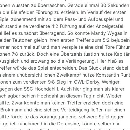
utonen wussten zu überraschen. Gerade einmal 30 Sekunden
ie Bielefelder Führung zu erzielen. Im Verlauf der ersten
 Spiel zunehmend mit solidem Pass- und Aufbauspiel und
it stand eine verdiente 4:2 Führung auf der Anzeigetafel.
 lief es zunächst überragend. So konnte Mandy Wygas in
felder Teutonen gleich ihren ersten Treffer zum 5:2 bejubeln
ner noch mal auf und man verspielte eine drei Tore Führu
tonen 7:8 zurück. Doch eine Überzahlsituation nutze Kapitä
usgleich und erzwang so die Verlängerung. Hier hieß es
reffer würde das Spiel entscheiden. Das Glück stand dabei
ach einem unübersichtlichen Zweikampf nutze Konstantin Run
tonen zum verdienten 9:8 Sieg im OWL-Derby. Weniger
l gegen den SSC Hochdahl I. Auch hier ging man als klarer
nschlagbar schien Hochdahl an diesem Tag nicht. Wieder
Hälfte. Zwar konnte man keinen Treffer erzielen doch eine
 Brokmann und eine sichere Verteidigung ließen nur einen
Hälfte forderte das vorangegangene, schwere Spiel gegen
n geriet zunehmend in die Defensive, konnte selber nur