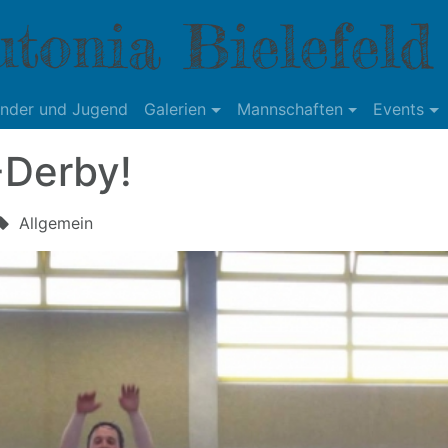
tonia Bielefeld
inder und Jugend
Galerien
Mannschaften
Events
-Derby!
Allgemein