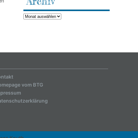
Archiv
en
Archiv
ntakt
omepage vom BTG
mpressum
tenschutzerklärung