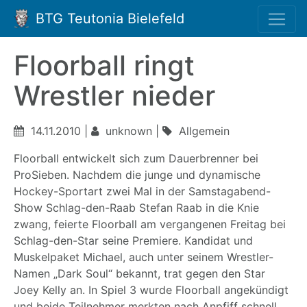
BTG Teutonia Bielefeld
Floorball ringt
Wrestler nieder
14.11.2010 |
unknown |
Allgemein
Floorball entwickelt sich zum Dauerbrenner bei
ProSieben. Nachdem die junge und dynamische
Hockey-Sportart zwei Mal in der Samstagabend-
Show Schlag-den-Raab Stefan Raab in die Knie
zwang, feierte Floorball am vergangenen Freitag bei
Schlag-den-Star seine Premiere. Kandidat und
Muskelpaket Michael, auch unter seinem Wrestler-
Namen „Dark Soul“ bekannt, trat gegen den Star
Joey Kelly an. In Spiel 3 wurde Floorball angekündigt
und beide Teilnehmer merkten nach Anpfiff schnell